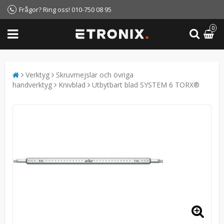
Frågor? Ring oss! 010-750 08 95
0
Verktyg
Skruvmejslar och övriga
handverktyg
Knivblad
Utbytbart blad SYSTEM 6 TORX®