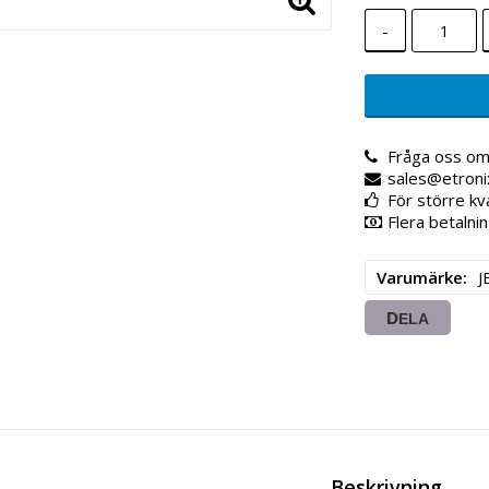
-
Fråga oss om
sales@etroni
För större kv
Flera betalnin
Varumärke
J
DELA
Beskrivning