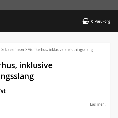
0
Varukorg
för basenheter
Visifilterhus, inklusive anslutningsslang
erhus, inklusive
ingsslang
/st
Läs mer...