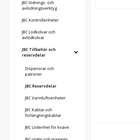
JBC lödnings- och
avlödningsverktyg
JBC Kontrollenheter
JBC Lödkolvar och
avlödkolvar
JBC Tillbehör och
reservdelar
Dispensrar och
patroner
JBC Reservdelar
JBC Varmluftsenheter
JBC Kablar och
förlängningskablar
JBC Lödenhet för kväve
JBC-stativ och magasin