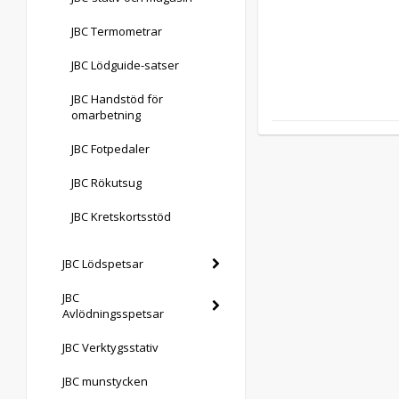
JBC Termometrar
JBC Lödguide-satser
JBC Handstöd för
omarbetning
JBC Fotpedaler
JBC Rökutsug
JBC Kretskortsstöd
JBC Lödspetsar
JBC
Avlödningsspetsar
JBC Verktygsstativ
JBC munstycken