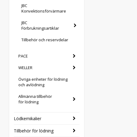
JBC
Konvektionsförvärmare
JBC
Förbrukningsartiklar
Tillbehör och reservdelar
PACE
WELLER
Övriga enheter för lödning
och avlödning
Allmänna tillbehör
för lödning
Lödkemikalier
Tillbehör för lödning