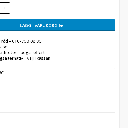
+
LÄGG I VARUKORG
 råd - 010-750 08 95
x.se
antiteter - begär offert
gsalternativ - välj i kassan
BC